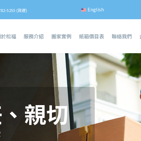
English
782-5255 (貨運)
關於松福
服務介紹
搬家實例
紙箱價目表
聯絡我們
任、親切
費