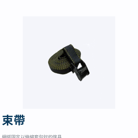
束帶
綑綁固定以伸縮套包好的傢具