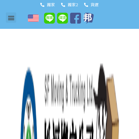
搬家
搬家2
貨運