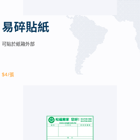
易碎貼紙
可貼於紙箱外部
$4/張