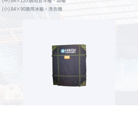
(中) 84×120
適用五斗櫃、酒櫃
(小) 84×90
適用冰箱、洗衣機
床墊套