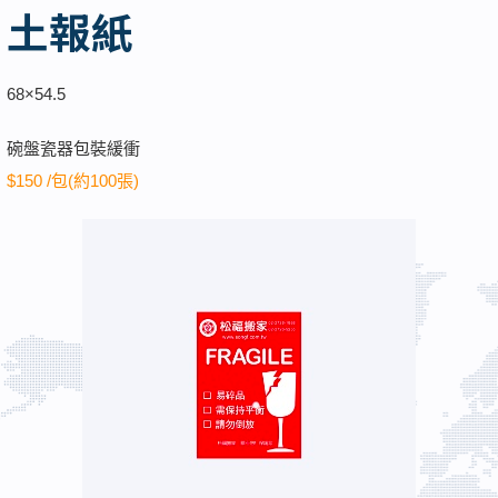
土報紙
68×54.5
碗盤瓷器包裝緩衝
$150 /包(約100張)