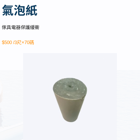
氣泡紙
傢具電器保護緩衝
$500 /3尺×70碼