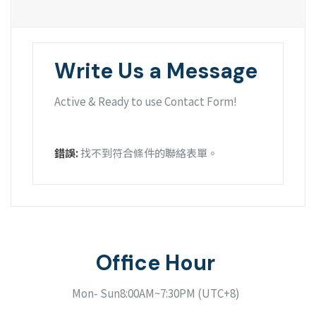
Write Us a Message
Active & Ready to use Contact Form!
錯誤:
找不到符合條件的聯絡表單。
Office Hour
Mon- Sun8:00AM~7:30PM (UTC+8)