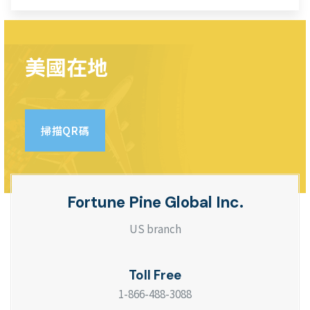
美國在地
掃描QR碼
Fortune Pine Global Inc.
US branch
Toll Free
1-866-488-3088