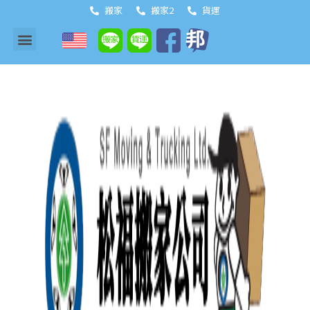
搬家
搬家2
貨運