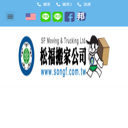
搬家
搬家2
貨運