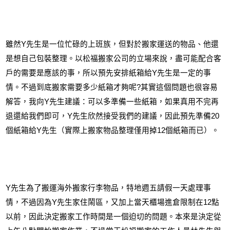
雖然
Y
先生是一位忙碌的上班族，但對於搬家運送的物品、他還
是想自己包裝整理。以松福搬家公司的立場來說，盡可能配合客
戶的需要是應該的事，所以預先安排紙箱給
Y
先生是一定的事
情。不過到底搬家需要多少紙箱才夠呢
?
其實這個問題也很容易
解答，我向
Y
先生建議：可以多準備一些紙箱，如果真用不完再
退還給我們即可，
Y
先生欣然接受我們的建議，因此預先準備
20
個紙箱給
Y
先生（實際上搬家物品整理僅用掉
12
個紙箱而已）。
Y
先生為了搬運海外搬家行李物品，特地週五請假一天處理事
情，不過因為
Y
先生家住鬧區，又加上當天櫃場進倉限制在
12
點
以前，因此決定搬家工作時間是一個迫切的問題。本來是決定從