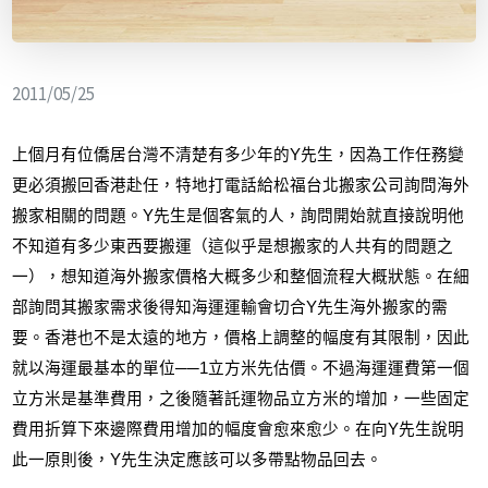
2011/05/25
上個月有位僑居台灣不清楚有多少年的
Y
先生，因為工作任務變
更必須搬回香港赴任，特地打電話給松福台北搬家公司詢問海外
搬家相關的問題。
Y
先生是個客氣的人，詢問開始就直接說明他
不知道有多少東西要搬運（這似乎是想搬家的人共有的問題之
一），想知道海外搬家價格大概多少和整個流程大概狀態。在細
部詢問其搬家需求後得知海運運輸會切合
Y
先生海外搬家的需
要。香港也不是太遠的地方，價格上調整的幅度有其限制，因此
就以海運最基本的單位
──1
立方米先估價。不過海運運費第一個
立方米是基準費用，之後隨著託運物品立方米的增加，一些固定
費用折算下來邊際費用增加的幅度會愈來愈少。在向
Y
先生說明
此一原則後，
Y
先生決定應該可以多帶點物品回去。