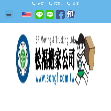
搬家
搬家2
貨運