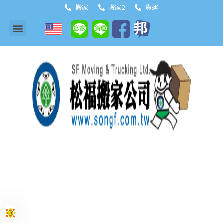
搬家
搬家2
貨運