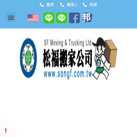
搬家
搬家2
貨運