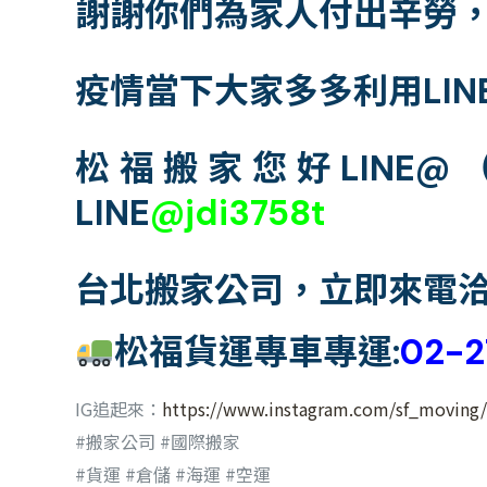
謝謝你們為家人付出辛勞
疫情當下大家多多利用LI
松福搬家您好LINE
LINE
@jdi3758t
台北搬家公司，立即來電洽
松福貨運專車專運:
02-2
IG追起來：
https://www.instagram.com/sf_moving/
#搬家公司 #國際搬家
#貨運 #倉儲 #海運 #空運