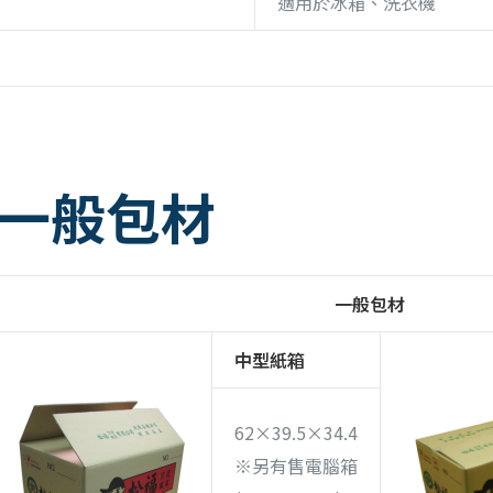
適用於冰箱、洗衣機
一般包材
一般包材
中型紙箱
62×39.5×34.4
※另有售電腦箱