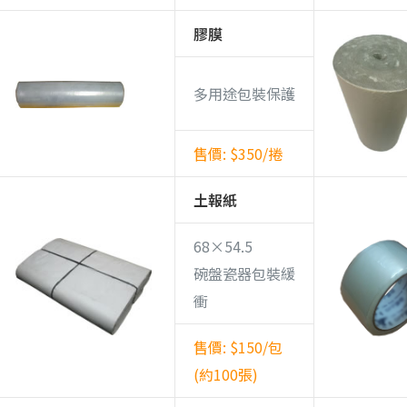
膠膜
多用途包裝保護
售價: $350/捲
土報紙
68×54.5
碗盤瓷器包裝緩
衝
售價: $150/包
(約100張)