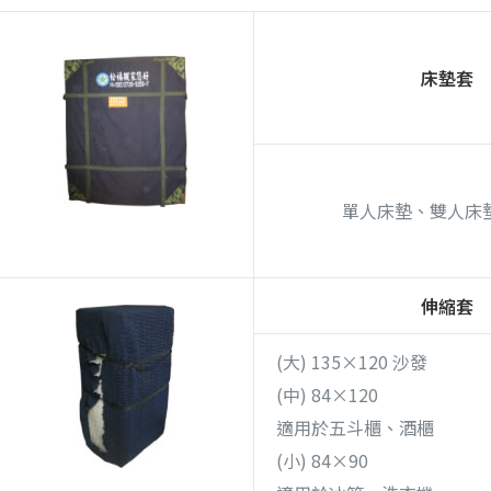
床墊套
單人床墊、雙人床
伸縮套
(大) 135×120 沙發
(中) 84×120
適用於五斗櫃、酒櫃
(小) 84×90