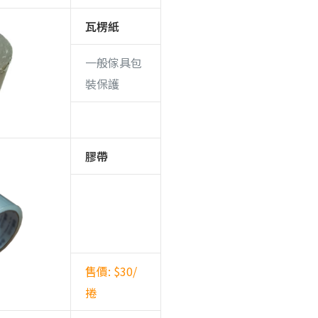
瓦楞紙
一般傢具包
裝保護
膠帶
售價: $30/
捲