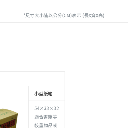
*尺寸大小皆以公分(CM)表示 (長x寬x高)
小
型
紙箱
54×33×32
適合書籍等
較重物品或