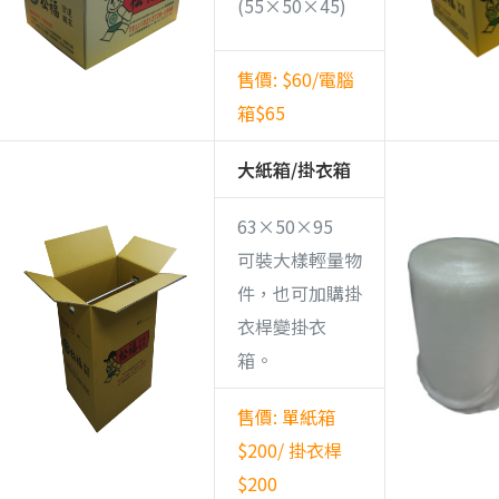
(55×50×45)
售價: $60/電腦
箱$65
大紙箱/掛衣箱
63×50×95
可裝大樣輕量物
件，也可加購掛
衣桿變掛衣
箱。
售價: 單紙箱
$200/ 掛衣桿
$200