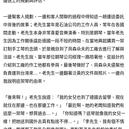
運送上的規劃與評估。
一邊幫客人規劃、一邊和客人閒聊的過程中得知這一趟運送委託
中背後的故事；老先生當年是石油公司的工作人員，常年在各國
間走動。老先生本身非常喜愛音樂演奏、特別是鋼琴。當年老先
生因為工作關係遠赴德國一段不短的時間、在當地興起購買一架
訂制手工琴的念頭、於是親自到了貝森朵夫的工廠去進行了解與
洽談。老先生說、當年那位鋼琴公司經理一路陪著他、從設計的
介紹到工廠的作工他都有參與。最後琴做好了、貝森朵夫還幫他
負責運到台灣來…。老先生一邊翻著泛黃的文件與照片、一邊向
我說明這架琴的由來。
「後來啊！」老先生說道：「我的女兒也到了德國去留學、現在
就住在那邊、也在那邊工作。」「最近啊、她的老闆知道我們有
這麼一架琴，想買過去…。」 「你知道嗎？這琴就像我的女兒一
樣！把她送到國外去真有點捨不得…。」「李先生、我有個不情