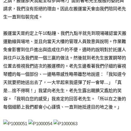
之請，搬運那天我能全程參與嗎?」面對著老先生殷殷的委託與
請求，我們沒有拒絕的理由。因此在搬運當天會由我們陪同老先
生一直到包裝完成。
搬運當天是約定上午10點鐘、我們九點半就先到現場確認當天搬
運動線與場地、並且向當天大樓的管理人員致意與說明。作業難
免會影響到住戶進出與造成住戶的不便，適時的說明對於託運人
與住戶以及我們是一個三贏的做法。然後就到老先生放置鋼琴的
位置去檢視我們這次的搬運標的。老先生邊看著我們仔細的審視
琴體的每一個部份、一邊略帶感性略帶離愁地說道：「我知道今
天就要把她送出去了，一大早起來我還彈了好一會琴…」「真
是…捨不得啊！」我望向老先生，老先生露出靦腆又尷尬的笑
容。「我明白您的感受」我肯定的回答老先生。「所以在之後的
每個細節上我們都會小心謹慎、一直到她抵達目的地之後。」