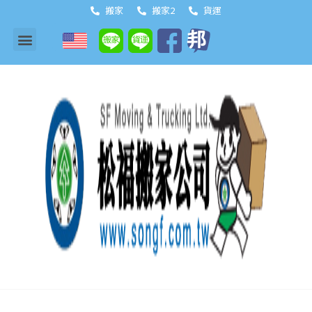
搬家
搬家2
貨運