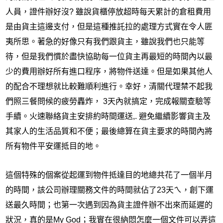
人員，證件辦好沒
?
雖說貨櫃停放超時每天累計的倉租費用
是由貨主這邊支付，但是這種推託拉的處理方式實在令人匪
夷所思。著急的好像只有我們跟貨主，雖說我們也只能等
待，但是我們慣於盡快協助每一位貨主再最短的時間內以最
少的費用辦好所有進口程序，將物件送達。但是如果其他人
的配合不理想就比較難順利進行。幸好，清關代理禁不起我
們照三餐問候的疲勞轟炸， 3天內就搞定，完成報關查驗等
手續。火速聯絡貨主安排約時間運送
,.
避免繼續影響貨主及
其家人的生活品質和不便；最後總算在貨主要求的時間內將
所有物件平安運抵目的地。
這個特殊的個案從起運到物件抵達目的地總共花了一個半月
的時間，該公司辦理關務文件的時間就佔了23天ㄟ，創下運
送最久時間；也第一次遇到因為貨主證件辦不出來而延遲的
狀況，真的是My God；我實在很納悶怎麼一個文件可以弄這