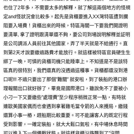
也住了2年多，不需要太多的解釋，就了解這兩個地方的怪規
定
and
怪狀況會比較多。起先是貨櫃要進入
XX
灣特區遭到攔
阻要入場費！貨櫃出來的時候，特區海關一下要我們開證明
要清單
,
拿了證明跟清單還不夠，要公司到場說明解釋並証明
是公司調派人員前往其他國家，弄了半天就是不給通行。直
到第
2
天才說要繳過路費才能放行。就這樣被特區官員硬生生
綁了一晚，可憐的貨櫃司機只能睡車上。不知道是不是該特
區真的很特別，我們還真的沒遇過這種事。貨櫃都還沒到港
口呢
!!!
不過只要出了那個
”
難關
”
就安啦，到了裝船的港口辦
理報關出口就好辦了，畢竟是國際港口，雖說免不了要被小
小刁一下又要繳些”處理費”至少程序稍微正常一點，有時就
連歐美國家偶而也會遇到拿著雞毛當令箭的人來攪局，繳錢
還算小事一樁，趕船期比較重要。可不能讓客人的既定行程
受到影響，一確定裝船，就大大鬆口氣啦，有中場休息時間
可以進入下一個備戰狀態。就這樣貨櫃沿路飄到了
”
沒問