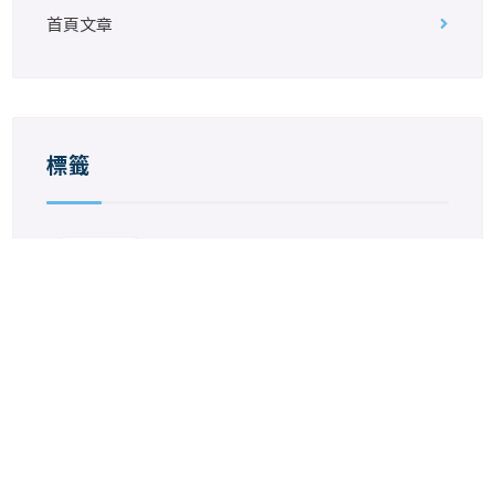
首頁文章
標籤
搬家好日子
© 2012-2022 CGLandmark Studio.
心彩堂工作室製作
松福搬家