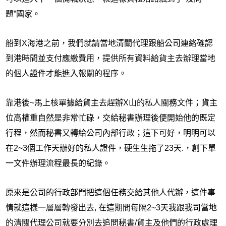
題
”
國家。
船到
X
海港之前，我們就請當地清關代理跟船公司連絡確認
到港時間並支付應繳費用，提供所有資料給貨主去辦理當地
的個人證件才能進入報關的程序。
靠港後
~
馬上核單據給貨主去趕辦
X
山的私人關務文件；貨主
位高權重自然是非常忙碌，交給秘書辦理後便開始他的既定
行程，然而秘書又轉給公司內部行政；這下可好，明明可以
在
2~3
個工作天辦好的私人證件，硬生生拖了
23
天
.
，創下單
一文件辦理流程最長的紀錄。
原來是公司的行政部門把這個任務交給其他人代辦，這件事
情就這樣一層層轉發出去
,
在這期間每隔
2~3
天我跟我司當地
的清關代理公司就要分別去追問秘書
/
貨主及他們的行政處理