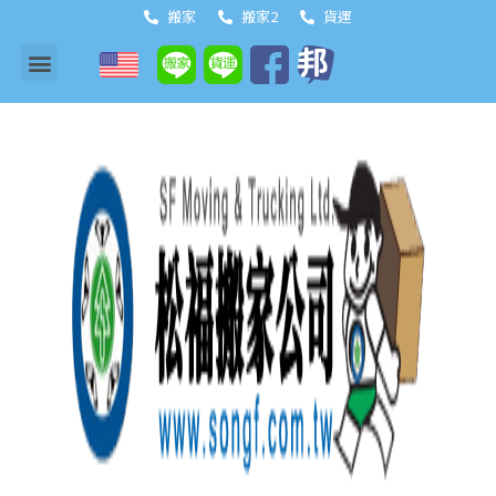
搬家
搬家2
貨運