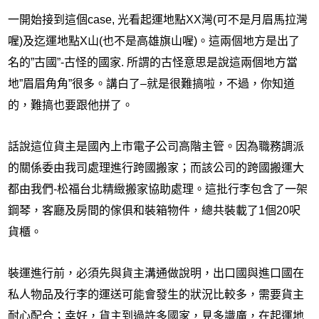
一開始接到這個
case,
光看起運地點
XX
灣
(
可不是月眉馬拉灣
喔
)
及迄運地點
X
山
(
也不是高雄旗山喔
)
。這兩個地方是出了
名的
”
古國
”-
古怪的國家
.
所謂的古怪意思是說這兩個地方當
地
”
眉眉角角
”
很多。講白了
–
就是很難搞啦，不過，你知道
的，難搞也要跟他拼了。
話說這位貨主是國內上市電子公司高階主管。因為職務調派
的關係委由我司處理進行跨國搬家；而該公司的跨國搬運大
都由我們-松福台北精緻搬家協助處理。這批行李包含了一架
鋼琴，客廳及房間的傢俱和裝箱物件，總共裝載了
1
個
20
呎
貨櫃。
裝運進行前，必須先與貨主溝通做說明，出口國與進口國在
私人物品及行李的運送可能會發生的狀況比較多，需要貨主
耐心配合；幸好，貨主到過許多國家，見多識廣，在起運地